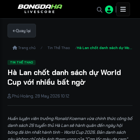
Quay lại
Trang chủ
/
Tin Thể Thao
/
Hà Lan chốt danh sách dự World Cup với nhiều bất ngờ
TIN THỂ THAO
Hà Lan chốt danh sách dự World
Cup với nhiều bất ngờ
Phú Hoàng, 28 May 2026 10:12
Huấn luyện viên trưởng Ronald Koeman vừa chính thức công bố
danh sách 26 tuyển thủ Hà Lan sẽ hành quân đến ngày hội
bóng đá lớn nhất hành tinh - World Cup 2026. Bản danh sách
này không chỉ phản ánh tham vọng của "Cơn lốc màu da cam"