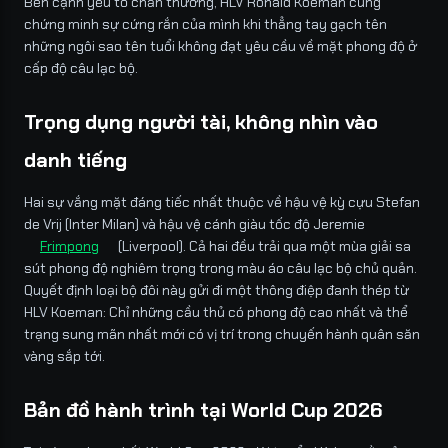
Bên cạnh yếu tố chấn thương, HLV Ronald Koeman cũng
chứng minh sự cứng rắn của mình khi thẳng tay gạch tên
những ngôi sao tên tuổi không đạt yêu cầu về mặt phong độ ở
cấp độ câu lạc bộ.
Trọng dụng người tài, không nhìn vào
danh tiếng
Hai sự vắng mặt đáng tiếc nhất thuộc về hậu vệ kỳ cựu Stefan
de Vrij (Inter Milan) và hậu vệ cánh giàu tốc độ Jeremie
Frimpong
(Liverpool). Cả hai đều trải qua một mùa giải sa
sút phong độ nghiêm trọng trong màu áo câu lạc bộ chủ quản.
Quyết định loại bộ đôi này gửi đi một thông điệp đanh thép từ
HLV Koeman: Chỉ những cầu thủ có phong độ cao nhất và thể
trạng sung mãn nhất mới có vị trí trong chuyến hành quân săn
vàng sắp tới.
Bản đồ hành trình tại World Cup 2026