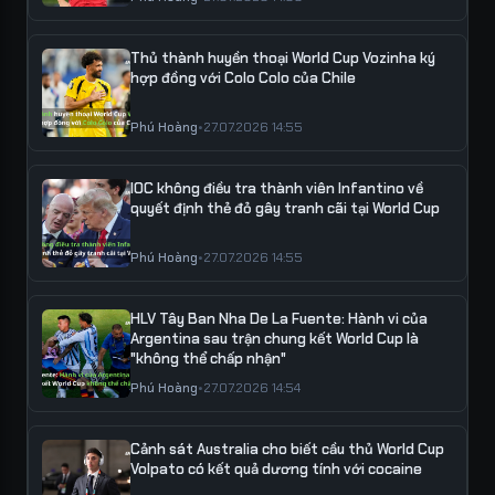
Thủ thành huyền thoại World Cup Vozinha ký
hợp đồng với Colo Colo của Chile
Phú Hoàng
•
27.07.2026 14:55
IOC không điều tra thành viên Infantino về
quyết định thẻ đỏ gây tranh cãi tại World Cup
Phú Hoàng
•
27.07.2026 14:55
HLV Tây Ban Nha De La Fuente: Hành vi của
Argentina sau trận chung kết World Cup là
"không thể chấp nhận"
Phú Hoàng
•
27.07.2026 14:54
Cảnh sát Australia cho biết cầu thủ World Cup
Volpato có kết quả dương tính với cocaine