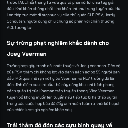
trước (ACL) hồi tháng Tư vừa qua và phải nói lời chia tay giải
đấu. Khó khăn chồng chất khó khăn khi khu trung tuyến của Hà
Lan tiếp tục mất đi sự phục vụ của thủ quân CLB PSV, Jerdy
Schouten, người cũng chịu chung số phận với chấn thương
ACL tương tự.
Sự trừng phạt nghiêm khắc dành cho
Joey Veerman
Trường hợp gây tranh cãi nhất thuộc về Joey Veerman. Tiền vệ
của PSV thậm chí không lọt vào danh sách sơ bộ 55 người ban
đầu. Mối quan hệ rạn nứt giữa Veerman và HLV trưởng đã lên
đến đỉnh điểm sau khi cầu thủ này công khai chỉ trích phong
cách quản trị của Koeman trên truyền thông. Việc Veerman
tuyên bố không muốn lên tuyển nếu tiếp tục bị hạ thấp uy tín
trong các cuộc họp báo đã đẩy anh hoàn toàn ra khỏi kế hoạch
của chiến lược gia nghiêm khắc này.
Trải thảm đỏ đón các cựu binh quay về