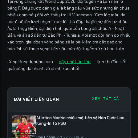
Tại vòng chung kết World Cup 2026, đội tuyển Hà Lan nằm ở
bảng F. Đây được đánh giá là bảng đấu vừa sức nhưng ẩn chứa
nhiều cạm bẫy đối với thầy trò HLV Koeman. "Cơn lốc màu da
cam" sẽ lần lượt chạm trán đối thủ đầy duyên nợ đến từ châu
Âu là Thụy Điển, đại diện tinh quái của bóng đá châu Á - Nhật
Bản, và ẩn số đến từ Bắc Phi - Tunisia. Với một đội hình có nhiều
xáo trộn, giai đoạn vòng bảng sẽ là bài kiểm tra gắt gao cho
bản lĩnh và tham vọng tiến sâu của đội tuyển xứ sở hoa tulip.
Cùng Bongdahaha.com
cập nhật tin tức
, lịch thi đấu, kết
quả bóng đá nhanh và chính xác nhất.
BÀI VIẾT LIÊN QUAN
XEM TẤT CẢ
Atletico Madrid chiêu mộ tiền vệ Hàn Quốc Lee
Kang-In từ PSG
Phú Hoàng
•
27.07.2026 14:56