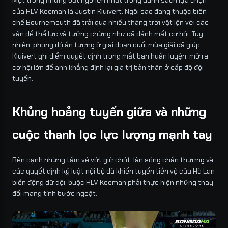
Một trong những bất ngờ lớn nhất trong danh sách lựa chọn
của HLV Koeman là Justin Kluivert. Ngôi sao đang thuộc biên
chế Bournemouth đã trải qua nhiều tháng trời vật lộn với các
vấn đề thể lực và tưởng chừng như đã đánh mất cơ hội. Tuy
nhiên, phong độ ấn tượng ở giai đoạn cuối mùa giải đã giúp
Kluivert ghi điểm quyết định trong mắt ban huấn luyện, mở ra
cơ hội lớn để anh khẳng định lại giá trị bản thân ở cấp độ đội
tuyển.
Khủng hoảng tuyến giữa và những
cuộc thanh lọc lực lượng mạnh tay
Bên cạnh những tấm vé vớt giờ chót, làn sóng chấn thương và
các quyết định kỷ luật nội bộ đã khiến tuyến tiền vệ của Hà Lan
biến động dữ dội, buộc HLV Koeman phải thực hiện những thay
đổi mang tính bước ngoặt.