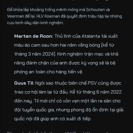
Để khỏa lấp khoảng trống mênh mông mà Schouten và
Veerman để lại, HLV Koeman đã quyết định triệu tập lại những
cựu binh dày dặn kinh nghiệm.
Marten de Roon:
Thủ lĩnh của Atalanta tái xuất
màu áo cam sau hơn hai năm vắng bóng (kể từ
tháng 3 năm 2024). Kinh nghiệm trận mạc và khả
năng đánh chặn của anh được kỳ vọng sẽ là bệ
phóng an toàn cho hàng tiền vệ.
Guus Til:
Ngôi sao thuộc biên chế PSV cũng được
trao cơ hội làm lại từ đầu. Kể từ tháng 6 năm 2022
đến nay, Til mới chỉ có vỏn vẹn một lần ra sân cho
đội tuyển quốc gia, nhưng phong độ ổn định tại giải
quốc nội đã giúp anh có suất đi tiếp.