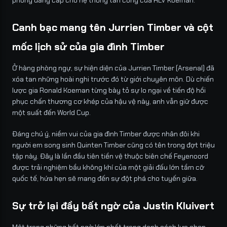
phong đẳng cấp cho hệ thống tấn công của HLV Koeman.
Canh bạc mang tên Jurrien Timber và cột
mốc lịch sử của gia đình Timber
Ở hàng phòng ngự, sự hiện diện của Jurrien Timber (Arsenal) đã
xóa tan những hoài nghi trước đó từ giới chuyên môn. Dù chiến
lược gia Ronald Koeman từng bày tỏ sự lo ngại về tiến độ hồi
phục chấn thương cơ khép của hậu vệ này, anh vẫn giữ được
một suất đến World Cup.
Đáng chú ý, niềm vui của gia đình Timber được nhân đôi khi
người em song sinh Quinten Timber cũng có tên trong đợt triệu
tập này. Đây là lần đầu tiên tiền vệ thuộc biên chế Feyenoord
được trải nghiệm bầu không khí của một giải đấu lớn tầm cỡ
quốc tế, hứa hẹn sẽ mang đến sự đột phá cho tuyến giữa.
Sự trở lại đầy bất ngờ của Justin Kluivert