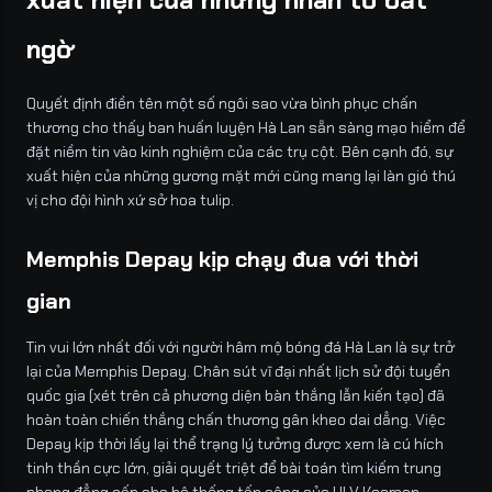
ngờ
Quyết định điền tên một số ngôi sao vừa bình phục chấn
thương cho thấy ban huấn luyện Hà Lan sẵn sàng mạo hiểm để
đặt niềm tin vào kinh nghiệm của các trụ cột. Bên cạnh đó, sự
xuất hiện của những gương mặt mới cũng mang lại làn gió thú
vị cho đội hình xứ sở hoa tulip.
Memphis Depay kịp chạy đua với thời
gian
Tin vui lớn nhất đối với người hâm mộ bóng đá Hà Lan là sự trở
lại của Memphis Depay. Chân sút vĩ đại nhất lịch sử đội tuyển
quốc gia (xét trên cả phương diện bàn thắng lẫn kiến tạo) đã
hoàn toàn chiến thắng chấn thương gân kheo dai dẳng. Việc
Depay kịp thời lấy lại thể trạng lý tưởng được xem là cú hích
tinh thần cực lớn, giải quyết triệt để bài toán tìm kiếm trung