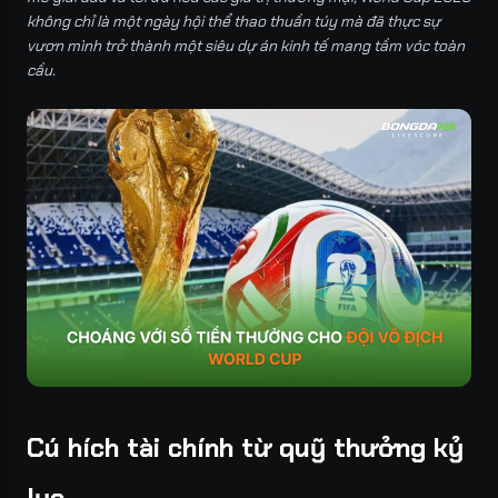
không chỉ là một ngày hội thể thao thuần túy mà đã thực sự
vươn mình trở thành một siêu dự án kinh tế mang tầm vóc toàn
cầu.
Cú hích tài chính từ quỹ thưởng kỷ
lục