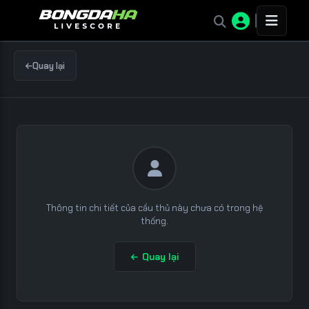
Quay lại
Thông tin chi tiết của cầu thủ này chưa có trong hệ
thống.
Quay lại