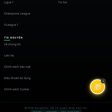
Ligue 1
Tin tức
Champions League
V.League 1
TÀI NGUYÊN
Về chúng tôi
Liên hệ
Chính sách bảo mật
Điều khoản sử dụng
×
🎁
Chính sách Cookie
© 2026 Bongdaha. Tất cả quyền được bảo lưu.