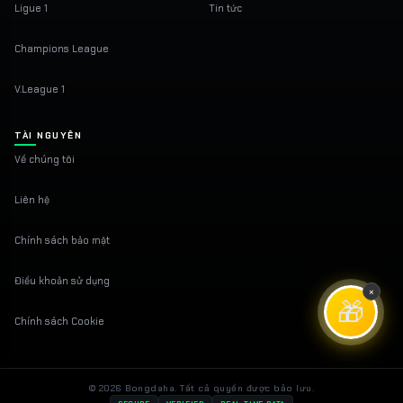
Ligue 1
Tin tức
Champions League
V.League 1
TÀI NGUYÊN
Về chúng tôi
Liên hệ
Chính sách bảo mật
Điều khoản sử dụng
×
🎁
Chính sách Cookie
© 2026 Bongdaha. Tất cả quyền được bảo lưu.