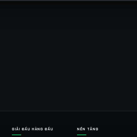
GIẢI ĐẤU HÀNG ĐẦU
NỀN TẢNG