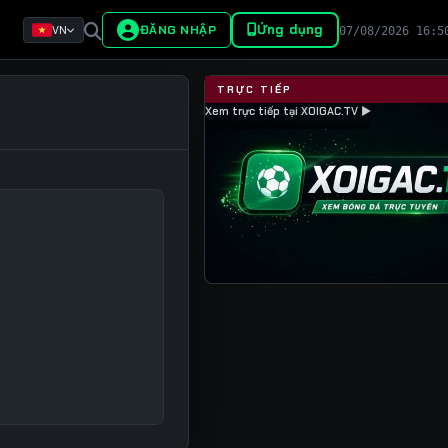
Ứng dụng
ĐĂNG NHẬP
VN
07/08/2026 16:5
TRỰC TIẾP
Xem trực tiếp tại XOIGAC.TV ▶