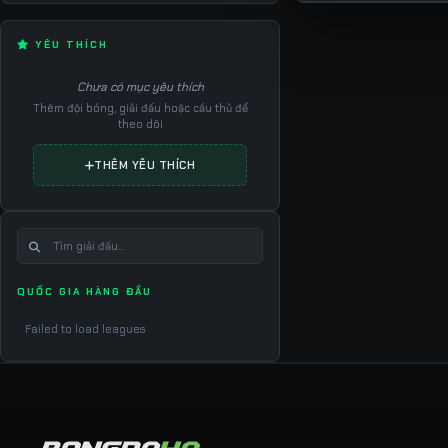
YÊU THÍCH
Chưa có mục yêu thích
Thêm đội bóng, giải đấu hoặc cầu thủ để
theo dõi
THÊM YÊU THÍCH
QUỐC GIA HÀNG ĐẦU
Failed to load leagues