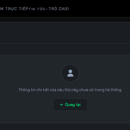
EM TRỰC TIẾP
TRÒ CHƠI
TIN TỨC
Thông tin chi tiết của cầu thủ này chưa có trong hệ thống.
Quay lại