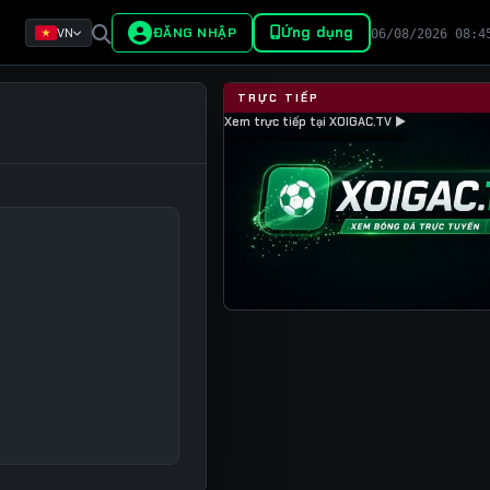
Ứng dụng
ĐĂNG NHẬP
VN
06/08/2026 08:4
TRỰC TIẾP
Xem trực tiếp tại XOIGAC.TV ▶