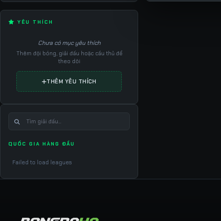
YÊU THÍCH
Chưa có mục yêu thích
Thêm đội bóng, giải đấu hoặc cầu thủ để
theo dõi
THÊM YÊU THÍCH
QUỐC GIA HÀNG ĐẦU
Failed to load leagues