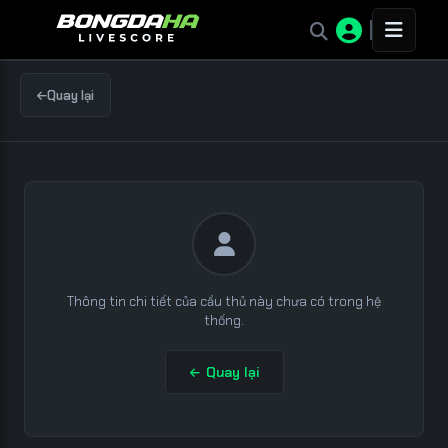
Quay lại
Thông tin chi tiết của cầu thủ này chưa có trong hệ
thống.
Quay lại