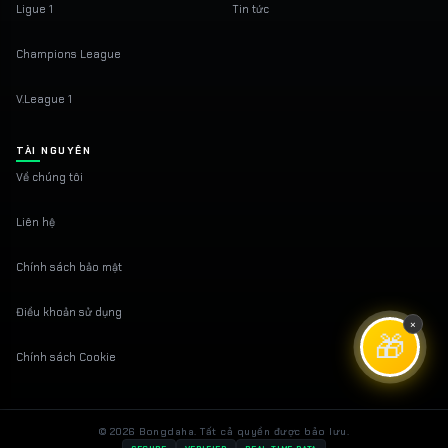
Ligue 1
Tin tức
Champions League
V.League 1
TÀI NGUYÊN
Về chúng tôi
Liên hệ
Chính sách bảo mật
Điều khoản sử dụng
×
🎁
Chính sách Cookie
© 2026 Bongdaha. Tất cả quyền được bảo lưu.