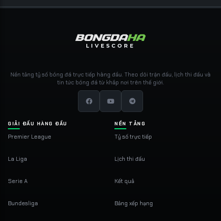
Nền tảng tỷ số bóng đá trực tiếp hàng đầu. Theo dõi trận đấu, lịch thi đấu và
tin tức bóng đá từ khắp nơi trên thế giới.
GIẢI ĐẤU HÀNG ĐẦU
NỀN TẢNG
Premier League
Tỷ số trực tiếp
La Liga
Lịch thi đấu
Serie A
Kết quả
Bundesliga
Bảng xếp hạng