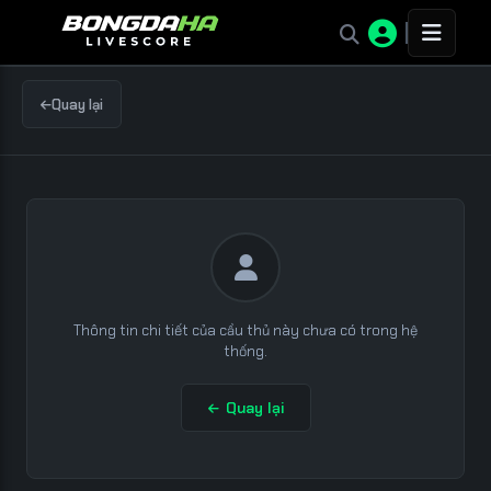
Quay lại
Thông tin chi tiết của cầu thủ này chưa có trong hệ
thống.
Quay lại