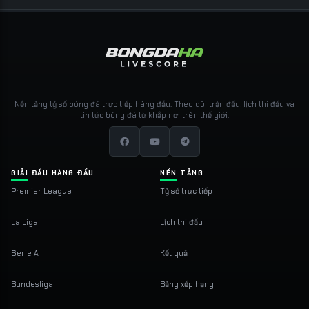
Nền tảng tỷ số bóng đá trực tiếp hàng đầu. Theo dõi trận đấu, lịch thi đấu và
tin tức bóng đá từ khắp nơi trên thế giới.
GIẢI ĐẤU HÀNG ĐẦU
NỀN TẢNG
Premier League
Tỷ số trực tiếp
La Liga
Lịch thi đấu
Serie A
Kết quả
Bundesliga
Bảng xếp hạng