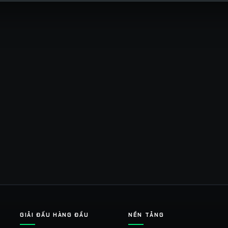
GIẢI ĐẤU HÀNG ĐẦU
NỀN TẢNG