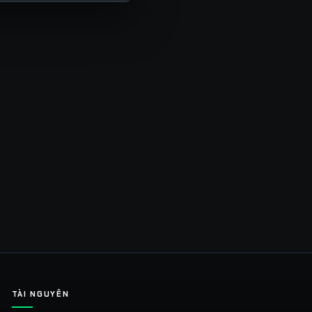
TÀI NGUYÊN