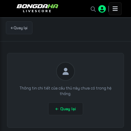
Quay lại
Thông tin chi tiết của cầu thủ này chưa có trong hệ
thống.
Quay lại