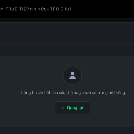
EM TRỰC TIẾP
TRÒ CHƠI
TIN TỨC
Thông tin chi tiết của cầu thủ này chưa có trong hệ thống.
Quay lại