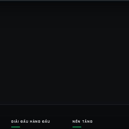
GIẢI ĐẤU HÀNG ĐẦU
NỀN TẢNG