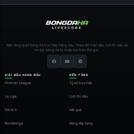
Nền tảng tỷ số bóng đá trực tiếp hàng đầu. Theo dõi trận đấu, lịch thi đấu và
tin tức bóng đá từ khắp nơi trên thế giới.
GIẢI ĐẤU HÀNG ĐẦU
NỀN TẢNG
Premier League
Tỷ số trực tiếp
La Liga
Lịch thi đấu
Serie A
Kết quả
Bundesliga
Bảng xếp hạng