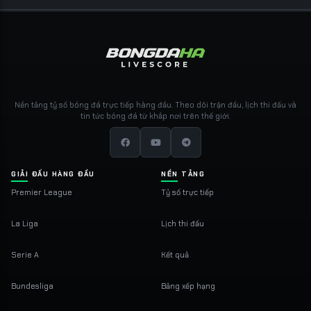
Nền tảng tỷ số bóng đá trực tiếp hàng đầu. Theo dõi trận đấu, lịch thi đấu và
tin tức bóng đá từ khắp nơi trên thế giới.
GIẢI ĐẤU HÀNG ĐẦU
NỀN TẢNG
Premier League
Tỷ số trực tiếp
La Liga
Lịch thi đấu
Serie A
Kết quả
Bundesliga
Bảng xếp hạng