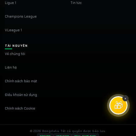
Ligue 1
Tin tức
Champions League
V.League 1
TÀI NGUYÊN
Về chúng tôi
Liên hệ
Chính sách bảo mật
Điều khoản sử dụng
×
🎁
Chính sách Cookie
© 2026 Bongdaha. Tất cả quyền được bảo lưu.