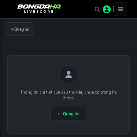
Quay lại
Thông tin chi tiết của cầu thủ này chưa có trong hệ
thống.
Quay lại