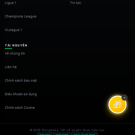
Ligue 1
Tin tức
Champions League
V.League 1
TÀI NGUYÊN
Về chúng tôi
Liên hệ
Chính sách bảo mật
Điều khoản sử dụng
×
🎁
Chính sách Cookie
© 2026 Bongdaha. Tất cả quyền được bảo lưu.