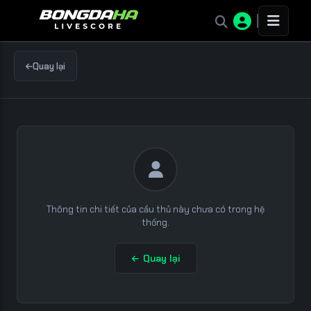
Quay lại
Thông tin chi tiết của cầu thủ này chưa có trong hệ
thống.
Quay lại