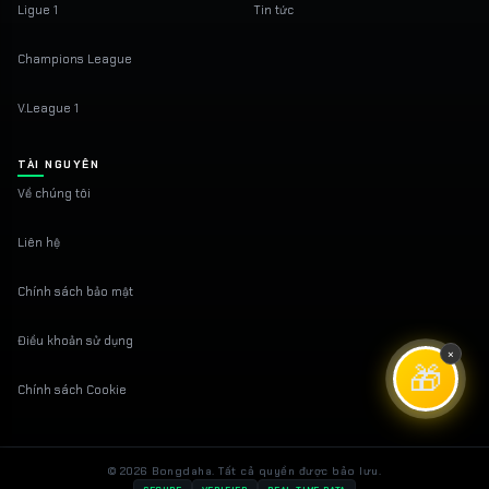
Ligue 1
Tin tức
Champions League
V.League 1
TÀI NGUYÊN
Về chúng tôi
Liên hệ
Chính sách bảo mật
Điều khoản sử dụng
×
🎁
Chính sách Cookie
© 2026 Bongdaha. Tất cả quyền được bảo lưu.