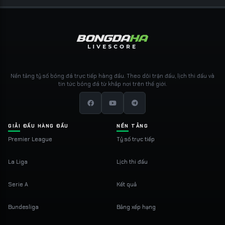
Nền tảng tỷ số bóng đá trực tiếp hàng đầu. Theo dõi trận đấu, lịch thi đấu và
tin tức bóng đá từ khắp nơi trên thế giới.
GIẢI ĐẤU HÀNG ĐẦU
NỀN TẢNG
Premier League
Tỷ số trực tiếp
La Liga
Lịch thi đấu
Serie A
Kết quả
Bundesliga
Bảng xếp hạng