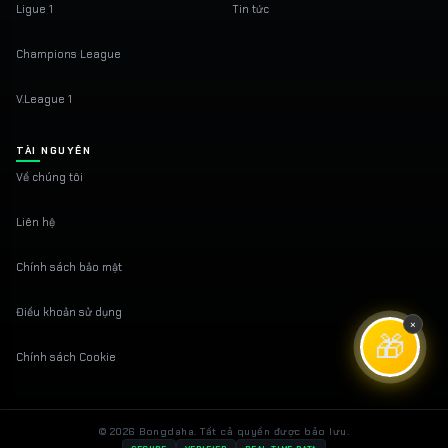
Ligue 1
Tin tức
Champions League
V.League 1
TÀI NGUYÊN
Về chúng tôi
Liên hệ
Chính sách bảo mật
Điều khoản sử dụng
×
🎁
Chính sách Cookie
© 2026 Bongdaha. Tất cả quyền được bảo lưu.