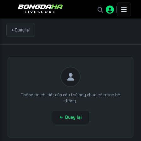
Quay lại
Thông tin chi tiết của cầu thủ này chưa có trong hệ
thống.
Quay lại