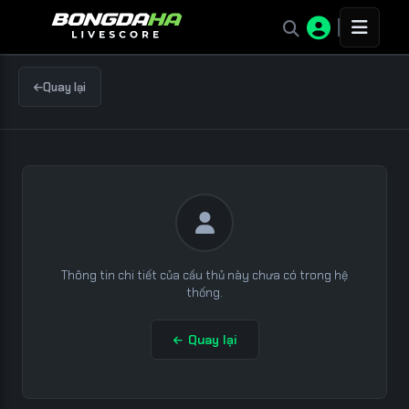
Quay lại
Thông tin chi tiết của cầu thủ này chưa có trong hệ
thống.
Quay lại