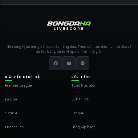
Nền tảng tỷ số bóng đá trực tiếp hàng đầu. Theo dõi trận đấu, lịch thi đấu và
tin tức bóng đá từ khắp nơi trên thế giới.
GIẢI ĐẤU HÀNG ĐẦU
NỀN TẢNG
Premier League
Tỷ số trực tiếp
La Liga
Lịch thi đấu
Serie A
Kết quả
Bundesliga
Bảng xếp hạng