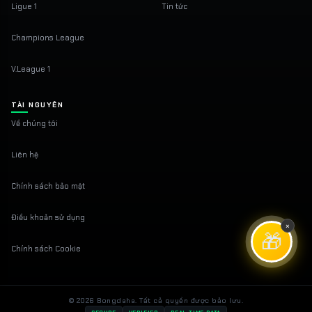
Ligue 1
Tin tức
Champions League
V.League 1
TÀI NGUYÊN
Về chúng tôi
Liên hệ
Chính sách bảo mật
Điều khoản sử dụng
×
🎁
Chính sách Cookie
© 2026 Bongdaha. Tất cả quyền được bảo lưu.