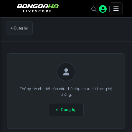
Quay lại
Thông tin chi tiết của cầu thủ này chưa có trong hệ
thống.
Quay lại