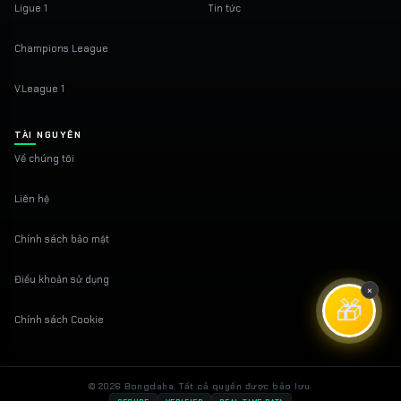
Ligue 1
Tin tức
Champions League
V.League 1
TÀI NGUYÊN
Về chúng tôi
Liên hệ
Chính sách bảo mật
Điều khoản sử dụng
×
🎁
Chính sách Cookie
© 2026 Bongdaha. Tất cả quyền được bảo lưu.