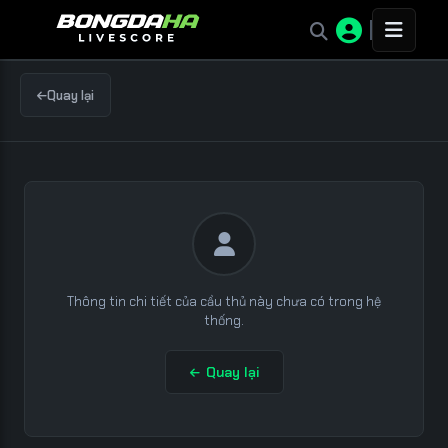
Quay lại
Thông tin chi tiết của cầu thủ này chưa có trong hệ
thống.
Quay lại