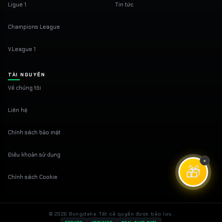
Ligue 1
Tin tức
Champions League
V.League 1
TÀI NGUYÊN
Về chúng tôi
Liên hệ
Chính sách bảo mật
Điều khoản sử dụng
×
🎁
Chính sách Cookie
© 2026 Bongdaha. Tất cả quyền được bảo lưu.