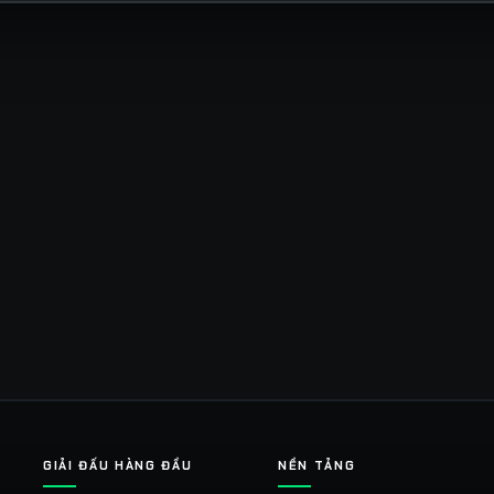
GIẢI ĐẤU HÀNG ĐẦU
NỀN TẢNG