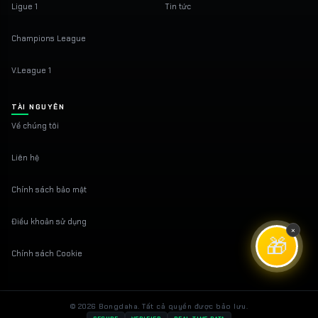
Ligue 1
Tin tức
Champions League
V.League 1
TÀI NGUYÊN
Về chúng tôi
Liên hệ
Chính sách bảo mật
Điều khoản sử dụng
×
🎁
Chính sách Cookie
© 2026 Bongdaha. Tất cả quyền được bảo lưu.