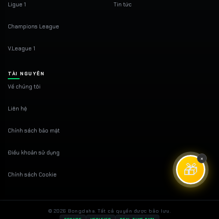
Ligue 1
Tin tức
Champions League
V.League 1
TÀI NGUYÊN
Về chúng tôi
Liên hệ
Chính sách bảo mật
Điều khoản sử dụng
×
🎁
Chính sách Cookie
© 2026 Bongdaha. Tất cả quyền được bảo lưu.