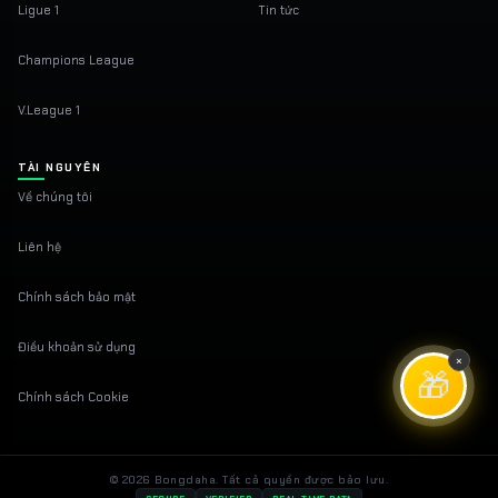
Ligue 1
Tin tức
Champions League
V.League 1
TÀI NGUYÊN
Về chúng tôi
Liên hệ
Chính sách bảo mật
Điều khoản sử dụng
×
🎁
Chính sách Cookie
© 2026 Bongdaha. Tất cả quyền được bảo lưu.